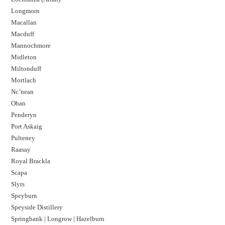
Longmorn
Macallan
Macduff
Mannochmore
Midleton
Miltonduff
Mortlach
Nc’nean
Oban
Penderyn
Port Askaig
Pulteney
Raasay
Royal Brackla
Scapa
Slyrs
Speyburn
Speyside Distillery
Springbank | Longrow | Hazelburn