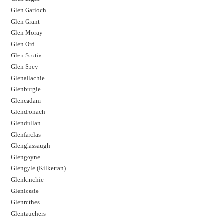
Glen Garioch
Glen Grant
Glen Moray
Glen Ord
Glen Scotia
Glen Spey
Glenallachie
Glenburgie
Glencadam
Glendronach
Glendullan
Glenfarclas
Glenglassaugh
Glengoyne
Glengyle (Kilkerran)
Glenkinchie
Glenlossie
Glenrothes
Glentauchers