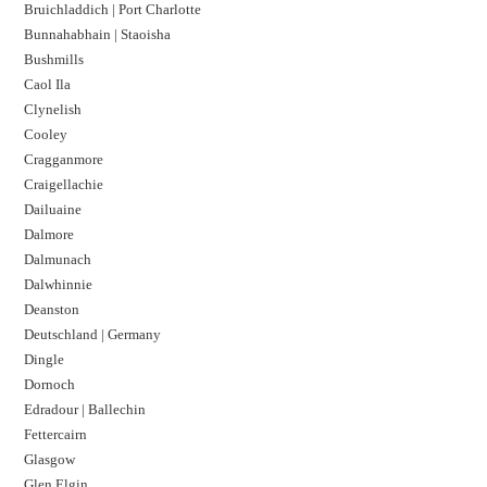
Bruichladdich | Port Charlotte
Bunnahabhain | Staoisha
Bushmills
Caol Ila
Clynelish
Cooley
Cragganmore
Craigellachie
Dailuaine
Dalmore​
Dalmunach
Dalwhinnie
Deanston
Deutschland | Germany
Dingle
Dornoch
Edradour | Ballechin
Fettercairn
Glasgow
Glen Elgin