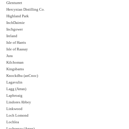
Glenturret
Hercynian Distilling Co.
Highland Park
InchDairnie
Inchgower
Ireland
Isle of Harris
Isle of Raasay
Jura
Kilchoman
Kingsbarns
Knockdhu (anCnoc)
Lagavulin
Lagg (Arran)
Laphroaig
Lindores Abbey
Linkwood
Loch Lomond
Lochlea
Lochranza (Arran)