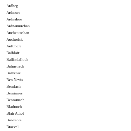
Ardbeg
Ardmore
Ardnahoe
Ardnamurchan
Auchentoshan
Auchroisk
Aultmore
Balblair
Ballindalloch
Balmenach
Balvenie
Ben Nevis
Benriach
Benrinnes
Benromach
Bladnoch
Blair Athol
Bowmore
Braeval