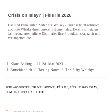
Crisis on Islay? | Fèis Ìle 2026
Kri
Das sind keine guten Zeiten für Whisky - und das trifft natürlich
Letzt
auch die Whisky-Insel unserer Träume, Islay. Bereits im letzten
über 
Jahr reduzierten etliche Distilleries ihre Produktionskapazität und
über 
verlängerten die ...
Klaus Bölling
28. Mai 2023
Bruichladdich
/
Tasting Notes
/
The Fifty Whiskys
SCHLAGWÖRTER
:
BRUICHLADDICH
,
FÈIS ÌLE
,
FÈIS ÌLE 2023
,
ISLAY
,
PEATED
,
PORT CHARLOTTE