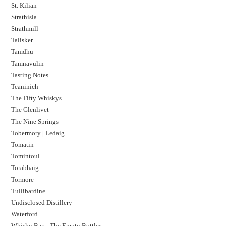
St. Kilian
Strathisla
Strathmill
Talisker
Tamdhu
Tamnavulin
Tasting Notes
Teaninich
The Fifty Whiskys
The Glenlivet
The Nine Springs
Tobermory | Ledaig
Tomatin
Tomintoul
Torabhaig
Tormore
Tullibardine
Undisclosed Distillery
Waterford
Whisky Bar – The Empty Bottles