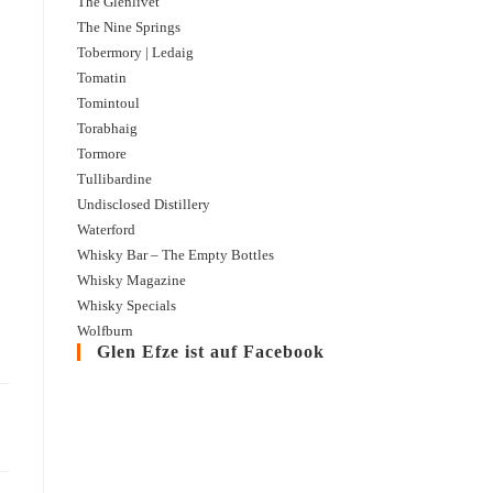
The Glenlivet
The Nine Springs
Tobermory | Ledaig
Tomatin
Tomintoul
Torabhaig
Tormore
Tullibardine
Peallach | LDG08-1.2024 | 2015 – 2024 | Peat Wave
Undisclosed Distillery
Waterford
Peat Wave ist eine Serie rauchiger Whiskys des unabhängigen Abfüllers The C
Whisky Bar – The Empty Bottles
'known as Peallach'. Loch Peallach ist ein See in der Nähe von Tobermory ...
Whisky Magazine
Whisky Specials
Wolfburn
Glen Efze ist auf Facebook