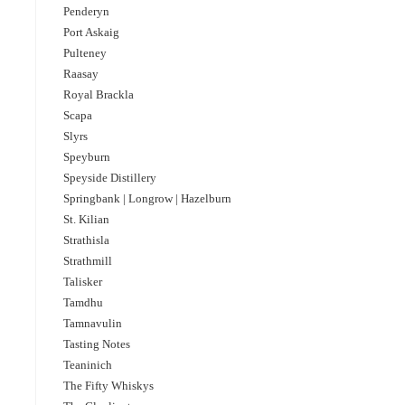
Penderyn
Port Askaig
Pulteney
Raasay
Royal Brackla
Scapa
Slyrs
Speyburn
Speyside Distillery
Springbank | Longrow | Hazelburn
St. Kilian
Strathisla
Strathmill
Talisker
Tamdhu
Tamnavulin
Tasting Notes
Teaninich
The Fifty Whiskys