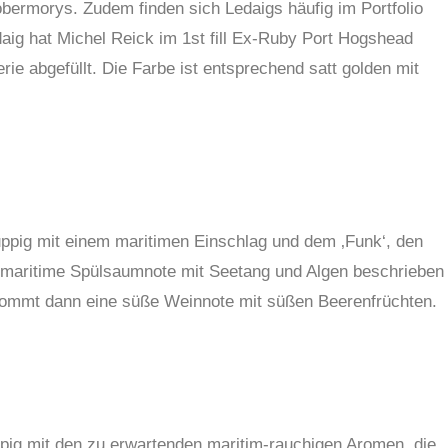
obermorys. Zudem finden sich Ledaigs häufig im Portfolio
daig hat Michel Reick im 1st fill Ex-Ruby Port Hogshead
rie abgefüllt. Die Farbe ist entsprechend satt golden mit
uppig mit einem maritimen Einschlag und dem ‚Funk‘, den
ls maritime Spülsaumnote mit Seetang und Algen beschrieben
kommt dann eine süße Weinnote mit süßen Beerenfrüchten.
ig mit den zu erwartenden maritim-rauchigen Aromen, die