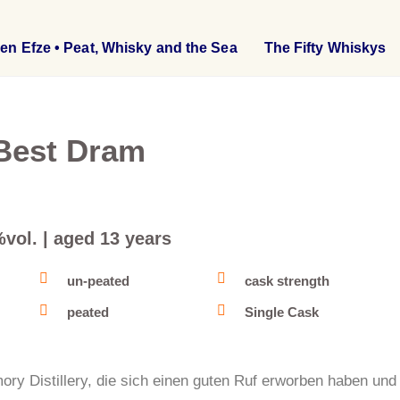
en Efze • Peat, Whisky and the Sea
The Fifty Whiskys
 Best Dram
vol. | aged 13 years
un-peated
cask strength
peated
Single Cask
ory Distillery, die sich einen guten Ruf erworben haben und