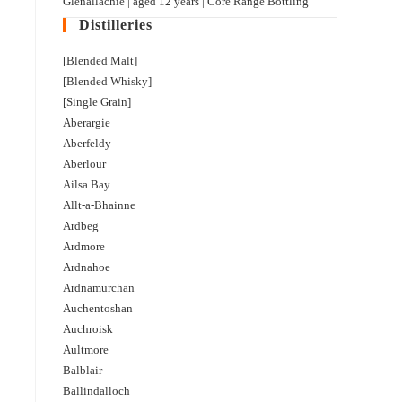
Glenallachie | aged 12 years | Core Range Bottling
Distilleries
[Blended Malt]
[Blended Whisky]
[Single Grain]
Aberargie
Aberfeldy
Aberlour
Ailsa Bay
Allt-a-Bhainne
Ardbeg
Ardmore
Ardnahoe
Ardnamurchan
Auchentoshan
Auchroisk
Aultmore
Balblair
Ballindalloch