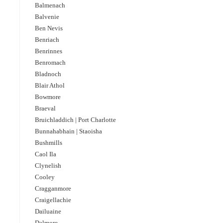
Balmenach
Balvenie
Ben Nevis
Benriach
Benrinnes
Benromach
Bladnoch
Blair Athol
Bowmore
Braeval
Bruichladdich | Port Charlotte
Bunnahabhain | Staoisha
Bushmills
Caol Ila
Clynelish
Cooley
Cragganmore
Craigellachie
Dailuaine
Dalmore​