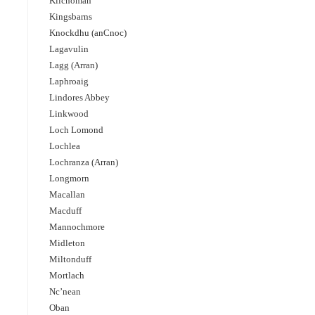
Kilchoman
Kingsbarns
Knockdhu (anCnoc)
Lagavulin
Lagg (Arran)
Laphroaig
Lindores Abbey
Linkwood
Loch Lomond
Lochlea
Lochranza (Arran)
Longmorn
Macallan
Macduff
Mannochmore
Midleton
Miltonduff
Mortlach
Nc’nean
Oban