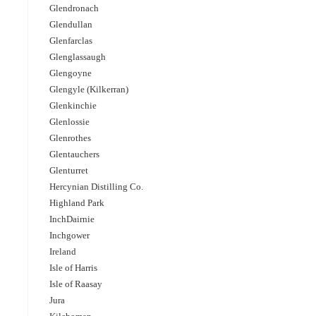
Glendronach
Glendullan
Glenfarclas
Glenglassaugh
Glengoyne
Glengyle (Kilkerran)
Glenkinchie
Glenlossie
Glenrothes
Glentauchers
Glenturret
Hercynian Distilling Co.
Highland Park
InchDairnie
Inchgower
Ireland
Isle of Harris
Isle of Raasay
Jura