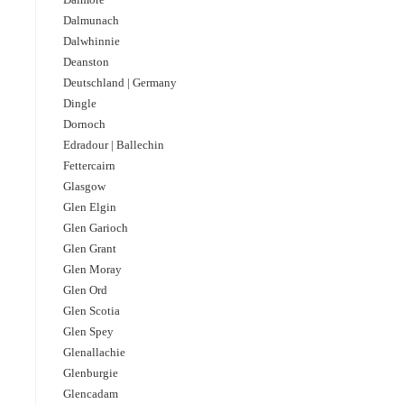
Dalmunach
Dalwhinnie
Deanston
Deutschland | Germany
Dingle
Dornoch
Edradour | Ballechin
Fettercairn
Glasgow
Glen Elgin
Glen Garioch
Glen Grant
Glen Moray
Glen Ord
Glen Scotia
Glen Spey
Glenallachie
Glenburgie
Glencadam