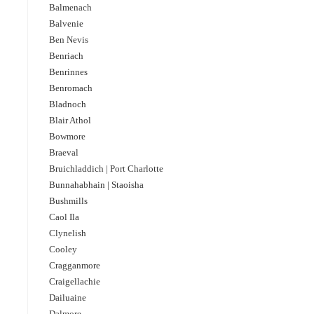
Balmenach
Balvenie
Ben Nevis
Benriach
Benrinnes
Benromach
Bladnoch
Blair Athol
Bowmore
Braeval
Bruichladdich | Port Charlotte
Bunnahabhain | Staoisha
Bushmills
Caol Ila
Clynelish
Cooley
Cragganmore
Craigellachie
Dailuaine
Dalmore​