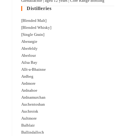
Glenallachie | aged 12 years | Core Range Bottling
Distilleries
[Blended Malt]
[Blended Whisky]
[Single Grain]
Aberargie
Aberfeldy
Aberlour
Ailsa Bay
Allt-a-Bhainne
Ardbeg
Ardmore
Ardnahoe
Ardnamurchan
Auchentoshan
Auchroisk
Aultmore
Balblair
Ballindalloch