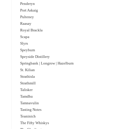
Penderyn
Port Askaig
Pulteney
Raasay
Royal Brackla
Scapa
Slyrs
Speyburn
Speyside Distillery
Springbank | Longrow | Hazelburn
St. Kilian
Strathisla
Strathmill
Talisker
Tamdhu
Tamnavulin
Tasting Notes
Teaninich
The Fifty Whiskys