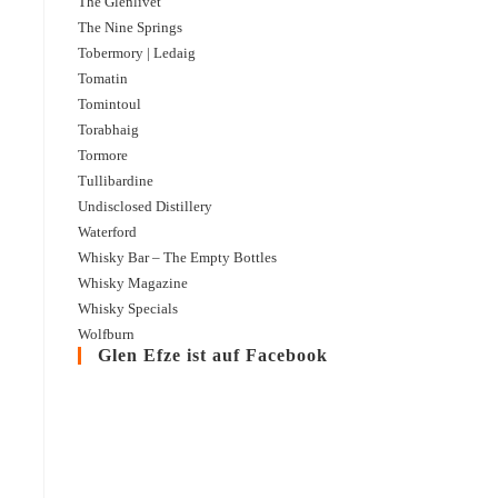
The Glenlivet
The Nine Springs
Tobermory | Ledaig
Tomatin
Tomintoul
Torabhaig
Tormore
Tullibardine
Undisclosed Distillery
Waterford
Whisky Bar – The Empty Bottles
Whisky Magazine
Whisky Specials
Wolfburn
Glen Efze ist auf Facebook