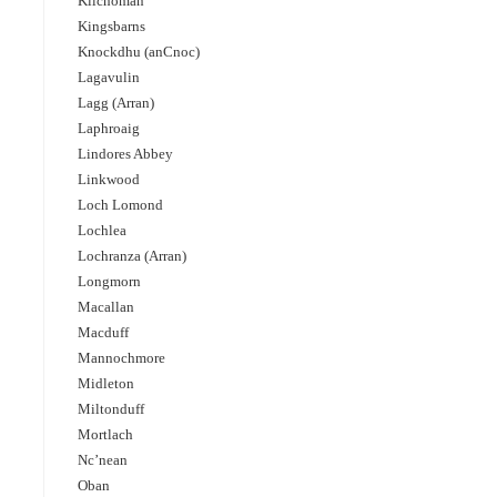
Kilchoman
Kingsbarns
Knockdhu (anCnoc)
Lagavulin
Lagg (Arran)
Laphroaig
Lindores Abbey
Linkwood
Loch Lomond
Lochlea
Lochranza (Arran)
Longmorn
Macallan
Macduff
Mannochmore
Midleton
Miltonduff
Mortlach
Nc’nean
Oban