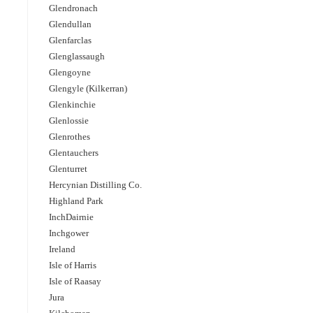
Glendronach
Glendullan
Glenfarclas
Glenglassaugh
Glengoyne
Glengyle (Kilkerran)
Glenkinchie
Glenlossie
Glenrothes
Glentauchers
Glenturret
Hercynian Distilling Co.
Highland Park
InchDairnie
Inchgower
Ireland
Isle of Harris
Isle of Raasay
Jura