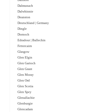
Dalmunach
Dalwhinnie
Deanston
Deutschland | Germany
Dingle
Dornoch
Edradour | Ballechin
Fettercairn
Glasgow
Glen Elgin
Glen Garioch
Glen Grant
Glen Moray
Glen Ord
Glen Scotia
Glen Spey
Glenallachie
Glenburgie
Glencadam