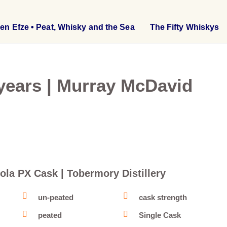
en Efze • Peat, Whisky and the Sea
The Fifty Whiskys
 years | Murray McDavid
ola PX Cask | Tobermory Distillery
un-peated
cask strength
peated
Single Cask