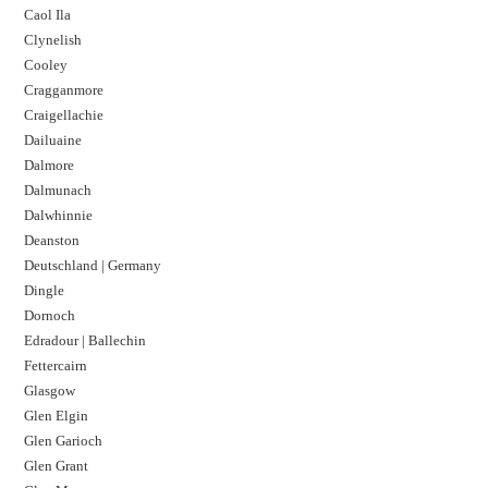
Caol Ila
Clynelish
Cooley
Cragganmore
Craigellachie
Dailuaine
Dalmore​
Dalmunach
Dalwhinnie
Deanston
Deutschland | Germany
Dingle
Dornoch
Edradour | Ballechin
Fettercairn
Glasgow
Glen Elgin
Glen Garioch
Glen Grant