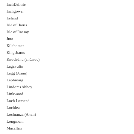
InchDairnie
Inchgower
Ireland
Isle of Harris
Isle of Raasay
Jura
Kilchoman
Kingsbarns
Knockdhu (anCnoc)
Lagavulin
Lagg (Arran)
Laphroaig
Lindores Abbey
Linkwood
Loch Lomond
Lochlea
Lochranza (Arran)
Longmorn
Macallan