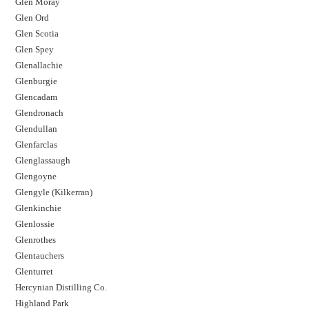
Glen Moray
Glen Ord
Glen Scotia
Glen Spey
Glenallachie
Glenburgie
Glencadam
Glendronach
Glendullan
Glenfarclas
Glenglassaugh
Glengoyne
Glengyle (Kilkerran)
Glenkinchie
Glenlossie
Glenrothes
Glentauchers
Glenturret
Hercynian Distilling Co.
Highland Park