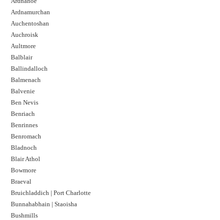
Ardnahoe
Ardnamurchan
Auchentoshan
Auchroisk
Aultmore
Balblair
Ballindalloch
Balmenach
Balvenie
Ben Nevis
Benriach
Benrinnes
Benromach
Bladnoch
Blair Athol
Bowmore
Braeval
Bruichladdich | Port Charlotte
Bunnahabhain | Staoisha
Bushmills