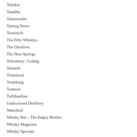
Talisker
Tamdhu
Tamnavulin
Tasting Notes
Teaninich
The Fifty Whiskys
The Glenlivet
The Nine Springs
Tobermory | Ledaig
Tomatin
Tomintoul
Torabhaig
Tormore
Tullibardine
Undisclosed Distillery
Waterford
Whisky Bar – The Empty Bottles
Whisky Magazine
Whisky Specials