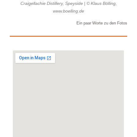
Craigellachie Distillery, Speyside | © Klaus Bölling,
www.boelling.de
Ein paar Worte zu den Fotos