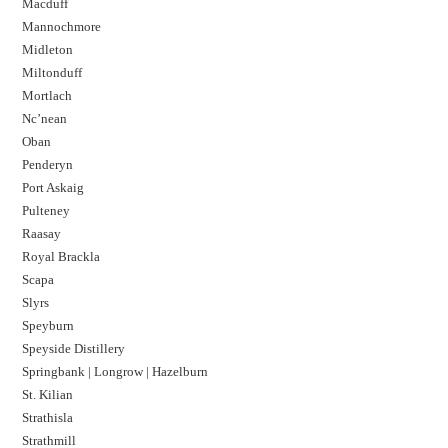
Macduff
Mannochmore
Midleton
Miltonduff
Mortlach
Nc’nean
Oban
Penderyn
Port Askaig
Pulteney
Raasay
Royal Brackla
Scapa
Slyrs
Speyburn
Speyside Distillery
Springbank | Longrow | Hazelburn
St. Kilian
Strathisla
Strathmill