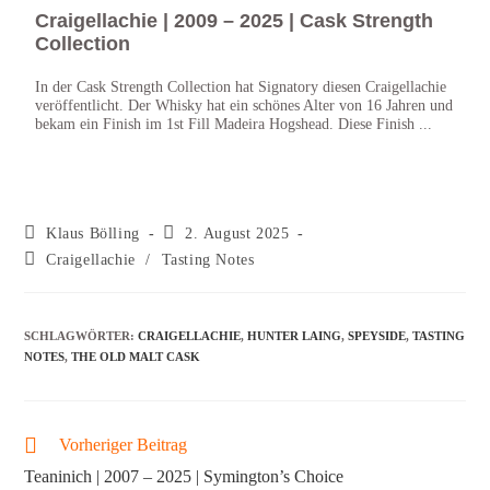
Craigellachie | 2009 – 2025 | Cask Strength
Cra
Collection
Ru
In der Cask Strength Collection hat Signatory diesen Craigellachie
Craig
veröffentlicht. Der Whisky hat ein schönes Alter von 16 Jahren und
2023 
bekam ein Finish im 1st Fill Madeira Hogshead. Diese Finish ...
im Bu
Klaus Bölling
2. August 2025
Craigellachie
/
Tasting Notes
SCHLAGWÖRTER
:
CRAIGELLACHIE
,
HUNTER LAING
,
SPEYSIDE
,
TASTING
NOTES
,
THE OLD MALT CASK
Vorheriger Beitrag
Teaninich | 2007 – 2025 | Symington’s Choice