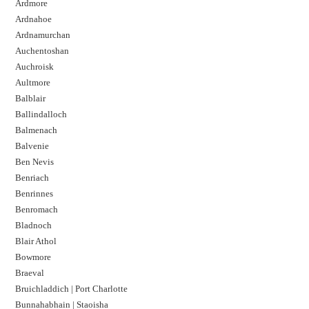
Ardmore
Ardnahoe
Ardnamurchan
Auchentoshan
Auchroisk
Aultmore
Balblair
Ballindalloch
Balmenach
Balvenie
Ben Nevis
Benriach
Benrinnes
Benromach
Bladnoch
Blair Athol
Bowmore
Braeval
Bruichladdich | Port Charlotte
Bunnahabhain | Staoisha