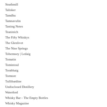
Strathmill
Talisker
Tamdhu
Tamnavulin
Tasting Notes
Teaninich
The Fifty Whiskys
The Glenlivet
The Nine Springs
Tobermory | Ledaig
Tomatin
Tomintoul
Torabhaig
Tormore
Tullibardine
Undisclosed Distillery
Waterford
Whisky Bar – The Empty Bottles
Whisky Magazine