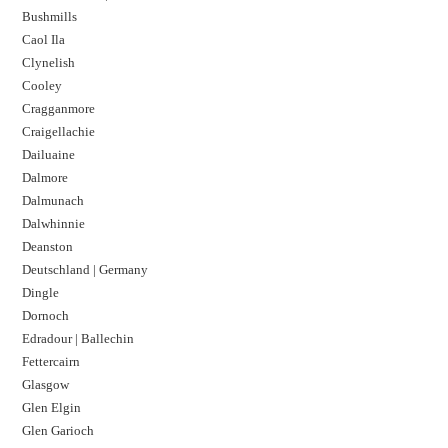
Bushmills
Caol Ila
Clynelish
Cooley
Cragganmore
Craigellachie
Dailuaine
Dalmore​
Dalmunach
Dalwhinnie
Deanston
Deutschland | Germany
Dingle
Dornoch
Edradour | Ballechin
Fettercairn
Glasgow
Glen Elgin
Glen Garioch