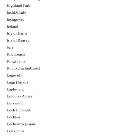
Highland Park
InchDairnie
Inchgower
Ireland
Isle of Harris
Isle of Raasay
Jura
Kilchoman
Kingsbarns
Knockdhu (anCnoc)
Lagavulin
Lagg (Arran)
Laphroaig
Lindores Abbey
Linkwood
Loch Lomond
Lochlea
Lochranza (Arran)
Longmorn