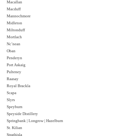
Macallan
Macduff
Mannochmore
Midleton
Miltonduff
Mortlach
Nc’nean
Oban
Penderyn
Port Askaig
Pulteney
Raasay
Royal Brackla
Scapa
Slyrs
Speyburn
Speyside Distillery
Springbank | Longrow | Hazelburn
St. Kilian
Strathisla