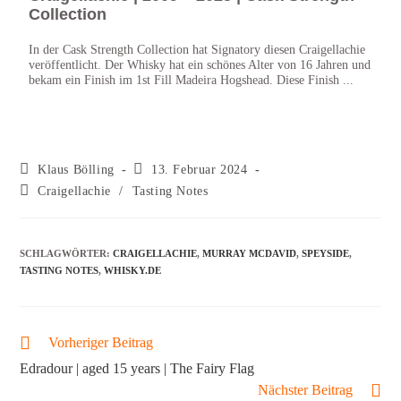
Collection
Ru
In der Cask Strength Collection hat Signatory diesen Craigellachie
Craig
veröffentlicht. Der Whisky hat ein schönes Alter von 16 Jahren und
2023 
bekam ein Finish im 1st Fill Madeira Hogshead. Diese Finish ...
im Bu
Klaus Bölling
13. Februar 2024
Craigellachie
/
Tasting Notes
SCHLAGWÖRTER
:
CRAIGELLACHIE
,
MURRAY MCDAVID
,
SPEYSIDE
,
TASTING NOTES
,
WHISKY.DE
Vorheriger Beitrag
Edradour | aged 15 years | The Fairy Flag
Nächster Beitrag