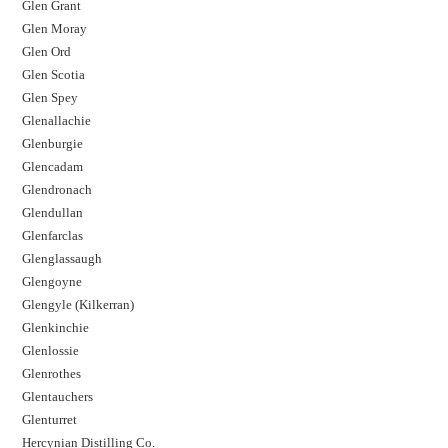
Glen Grant
Glen Moray
Glen Ord
Glen Scotia
Glen Spey
Glenallachie
Glenburgie
Glencadam
Glendronach
Glendullan
Glenfarclas
Glenglassaugh
Glengoyne
Glengyle (Kilkerran)
Glenkinchie
Glenlossie
Glenrothes
Glentauchers
Glenturret
Hercynian Distilling Co.