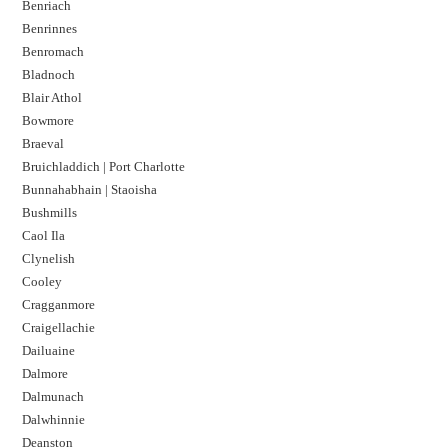
Benriach
Benrinnes
Benromach
Bladnoch
Blair Athol
Bowmore
Braeval
Bruichladdich | Port Charlotte
Bunnahabhain | Staoisha
Bushmills
Caol Ila
Clynelish
Cooley
Cragganmore
Craigellachie
Dailuaine
Dalmore​
Dalmunach
Dalwhinnie
Deanston