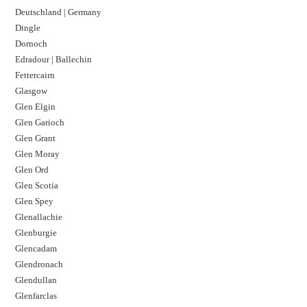
Deutschland | Germany
Dingle
Dornoch
Edradour | Ballechin
Fettercairn
Glasgow
Glen Elgin
Glen Garioch
Glen Grant
Glen Moray
Glen Ord
Glen Scotia
Glen Spey
Glenallachie
Glenburgie
Glencadam
Glendronach
Glendullan
Glenfarclas