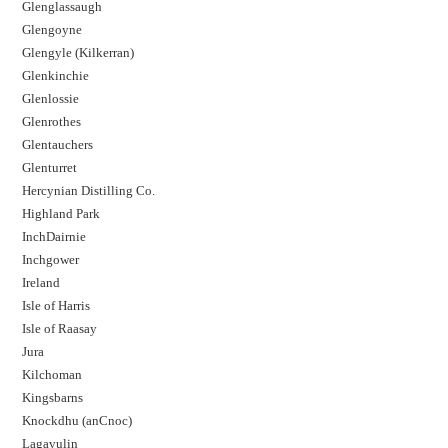
Glenglassaugh
Glengoyne
Glengyle (Kilkerran)
Glenkinchie
Glenlossie
Glenrothes
Glentauchers
Glenturret
Hercynian Distilling Co.
Highland Park
InchDairnie
Inchgower
Ireland
Isle of Harris
Isle of Raasay
Jura
Kilchoman
Kingsbarns
Knockdhu (anCnoc)
Lagavulin