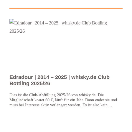
Edradour | 2014 – 2025 | whisky.de Club
Edr
Bottling 2025/26
But
Dies ist die Club-Abfüllung 2025/26 von whisky.de. Die
Das s
Mitgliedschaft kostet 60 €, läuft für ein Jahr. Dann endet sie und
Edrad
muss bei Interesse aktiv verlängert werden. Es ist also kein ...
abgef