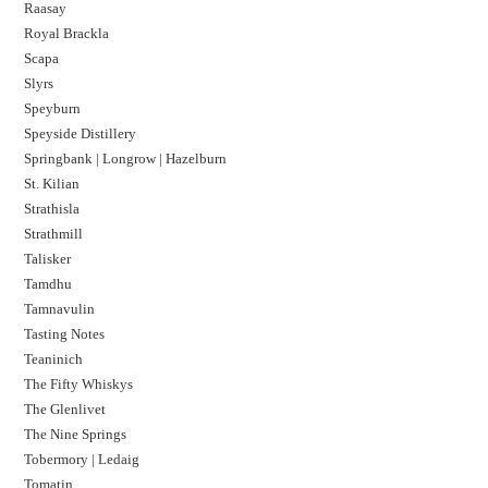
Raasay
Royal Brackla
Scapa
Slyrs
Speyburn
Speyside Distillery
Springbank | Longrow | Hazelburn
St. Kilian
Strathisla
Strathmill
Talisker
Tamdhu
Tamnavulin
Tasting Notes
Teaninich
The Fifty Whiskys
The Glenlivet
The Nine Springs
Tobermory | Ledaig
Tomatin