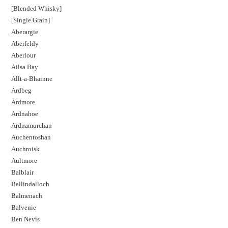
[Blended Whisky]
[Single Grain]
Aberargie
Aberfeldy
Aberlour
Ailsa Bay
Allt-a-Bhainne
Ardbeg
Ardmore
Ardnahoe
Ardnamurchan
Auchentoshan
Auchroisk
Aultmore
Balblair
Ballindalloch
Balmenach
Balvenie
Ben Nevis