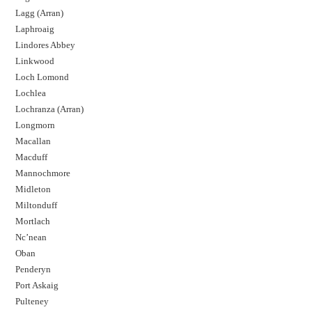
Lagg (Arran)
Laphroaig
Lindores Abbey
Linkwood
Loch Lomond
Lochlea
Lochranza (Arran)
Longmorn
Macallan
Macduff
Mannochmore
Midleton
Miltonduff
Mortlach
Nc’nean
Oban
Penderyn
Port Askaig
Pulteney