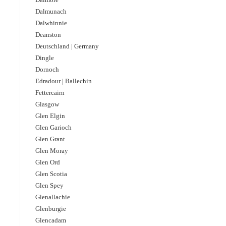
Dalmunach
Dalwhinnie
Deanston
Deutschland | Germany
Dingle
Dornoch
Edradour | Ballechin
Fettercairn
Glasgow
Glen Elgin
Glen Garioch
Glen Grant
Glen Moray
Glen Ord
Glen Scotia
Glen Spey
Glenallachie
Glenburgie
Glencadam