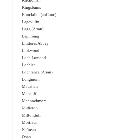
Kilchoman
Kingsbarns
Knockdhu (anCnoc)
Lagavulin
Lagg (Arran)
Laphroaig
Lindores Abbey
Linkwood
Loch Lomond
Lochlea
Lochranza (Arran)
Longmorn
Macallan
Macduff
Mannochmore
Midleton
Miltonduff
Mortlach
Nc’nean
Oban