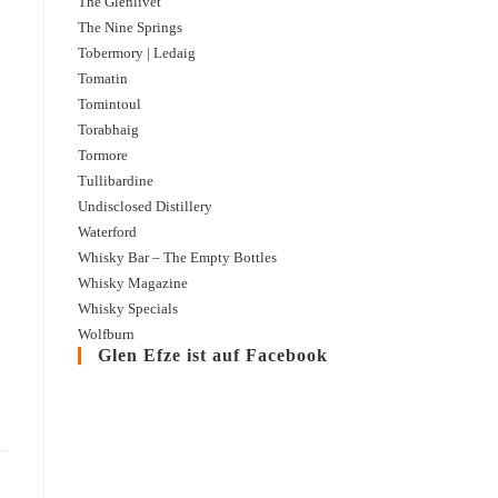
The Glenlivet
The Nine Springs
Tobermory | Ledaig
Tomatin
Tomintoul
Torabhaig
Tormore
Tullibardine
Undisclosed Distillery
Waterford
Whisky Bar – The Empty Bottles
Linkwood | aged 17 years | 100 Proof Exceptional Ca
Whisky Magazine
Linkwood ist eine Distillery, von der es keine reguläre Core Range gibt, sonder
Whisky Specials
den unabhängigen Abfüllern findet man Linkwood aber ...
Wolfburn
Glen Efze ist auf Facebook