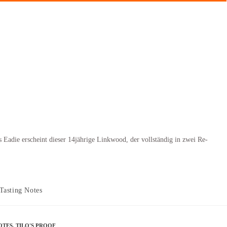
es Eadie erscheint dieser 14jährige Linkwood, der vollständig in zwei Re-
Tasting Notes
OTES
,
TILO'S PROOF