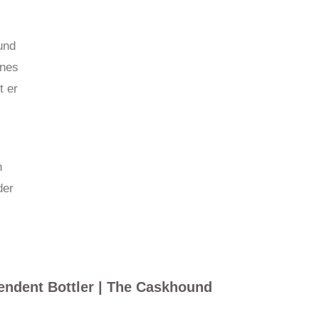
und
enes
t er
n
der
endent Bottler | The Caskhound