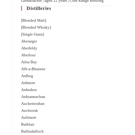
Glenallachie | aged 12 years | Core Range Bottling
Distilleries
[Blended Malt]
[Blended Whisky]
[Single Grain]
Aberargie
Aberfeldy
Aberlour
Ailsa Bay
Allt-a-Bhainne
Ardbeg
Ardmore
Ardnahoe
Ardnamurchan
Auchentoshan
Auchroisk
Aultmore
Balblair
Ballindalloch