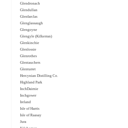
Glendronach
Glendullan
Glenfarclas
Glenglassaugh
Glengoyne
Glengyle (Kilkerran)
Glenkinchie
Glenlossie
Glenrothes
Glentauchers
Glenturret
Hercynian Distilling Co.
Highland Park
InchDairnie
Inchgower
Ireland
Isle of Harris
Isle of Raasay
Jura