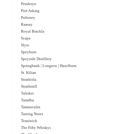
Penderyn
Port Askaig
Pulteney
Raasay
Royal Brackla
Scapa
Slyrs
Speyburn
Speyside Distillery
Springbank | Longrow | Hazelburn
St. Kilian
Strathisla
Strathmill
Talisker
Tamdhu
Tamnavulin
Tasting Notes
Teaninich
The Fifty Whiskys