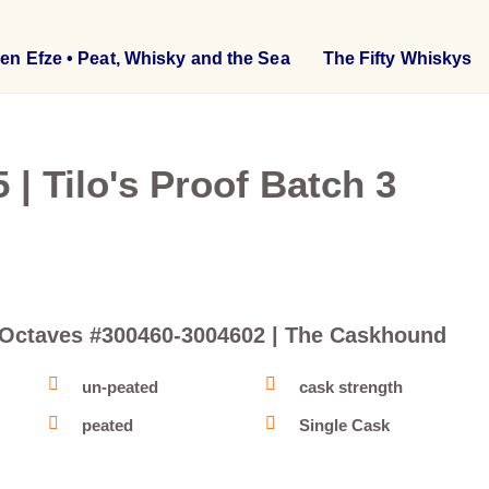
en Efze • Peat, Whisky and the Sea
The Fifty Whiskys
 | Tilo's Proof Batch 3
PX-Octaves #300460-3004602 | The Caskhound
un-peated
cask strength
peated
Single Cask