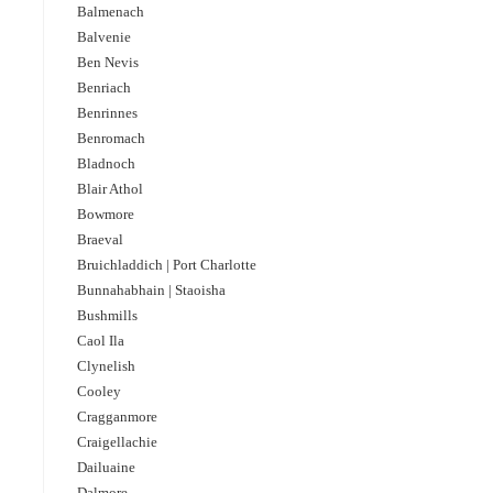
Balmenach
Balvenie
Ben Nevis
Benriach
Benrinnes
Benromach
Bladnoch
Blair Athol
Bowmore
Braeval
Bruichladdich | Port Charlotte
Bunnahabhain | Staoisha
Bushmills
Caol Ila
Clynelish
Cooley
Cragganmore
Craigellachie
Dailuaine
Dalmore​