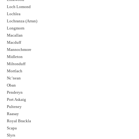
Loch Lomond
Lochlea
Lochranza (Arran)
Longmorn
Macallan
Macduff
Mannochmore
Midleton
Miltonduff
Mortlach
Nc’nean
Oban
Penderyn
Port Askaig
Pulteney
Raasay
Royal Brackla
Scapa
Slyrs