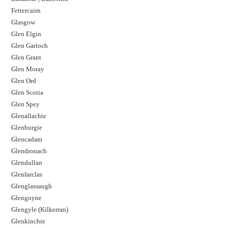
Fettercairn
Glasgow
Glen Elgin
Glen Garioch
Glen Grant
Glen Moray
Glen Ord
Glen Scotia
Glen Spey
Glenallachie
Glenburgie
Glencadam
Glendronach
Glendullan
Glenfarclas
Glenglassaugh
Glengoyne
Glengyle (Kilkerran)
Glenkinchie