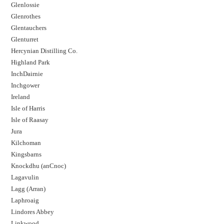
Glenlossie
Glenrothes
Glentauchers
Glenturret
Hercynian Distilling Co.
Highland Park
InchDairnie
Inchgower
Ireland
Isle of Harris
Isle of Raasay
Jura
Kilchoman
Kingsbarns
Knockdhu (anCnoc)
Lagavulin
Lagg (Arran)
Laphroaig
Lindores Abbey
Linkwood