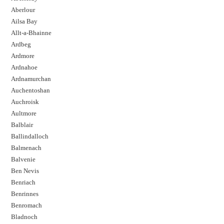
Aberlour
Ailsa Bay
Allt-a-Bhainne
Ardbeg
Ardmore
Ardnahoe
Ardnamurchan
Auchentoshan
Auchroisk
Aultmore
Balblair
Ballindalloch
Balmenach
Balvenie
Ben Nevis
Benriach
Benrinnes
Benromach
Bladnoch