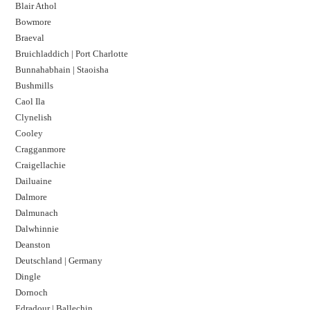
Blair Athol
Bowmore
Braeval
Bruichladdich | Port Charlotte
Bunnahabhain | Staoisha
Bushmills
Caol Ila
Clynelish
Cooley
Cragganmore
Craigellachie
Dailuaine
Dalmore​
Dalmunach
Dalwhinnie
Deanston
Deutschland | Germany
Dingle
Dornoch
Edradour | Ballechin