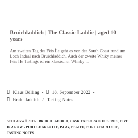
Bruichladdich | The Classic Laddie | aged 10
Brui
years
The C
Bruic
Am zweiten Tag des Fèis Ìle geht es von der South Coast rund um
Still
Loch Indaal nach Bruichladdich. Auch der zweite Whiky meiner
wiede
Fèis ÌIe Tastings ist ein klassischer Whisky ...
Klaus Bölling
18. September 2022
Bruichladdich
/
Tasting Notes
SCHLAGWÖRTER
:
BRUICHLADDICH
,
CASK EXPLORATION SERIES
,
FIVE
IN A ROW - PORT CHARLOTTE
,
ISLAY
,
PEATED
,
PORT CHARLOTTE
,
TASTING NOTES