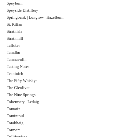
Speyburn
Speyside Distillery
Springbank | Longrow | Hazelburn
St. Kilian
Strathisla
Strathmill
Talisker
Tamdhu
Tamnavulin
Tasting Notes
Teaninich
The Fifty Whiskys
The Glenlivet
The Nine Springs
Tobermory | Ledaig
Tomatin
Tomintoul
Torabhaig
Tormore
Tullibardine