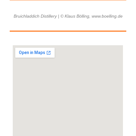
Bruichladdich Distillery | © Klaus Bölling, www.boelling.de