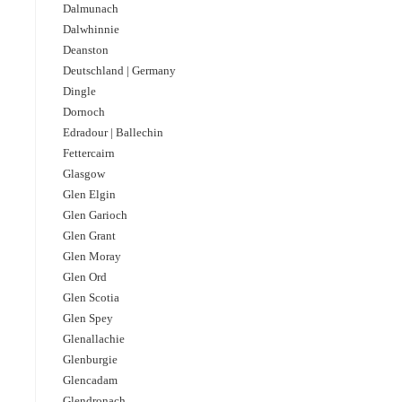
Dalmunach
Dalwhinnie
Deanston
Deutschland | Germany
Dingle
Dornoch
Edradour | Ballechin
Fettercairn
Glasgow
Glen Elgin
Glen Garioch
Glen Grant
Glen Moray
Glen Ord
Glen Scotia
Glen Spey
Glenallachie
Glenburgie
Glencadam
Glendronach