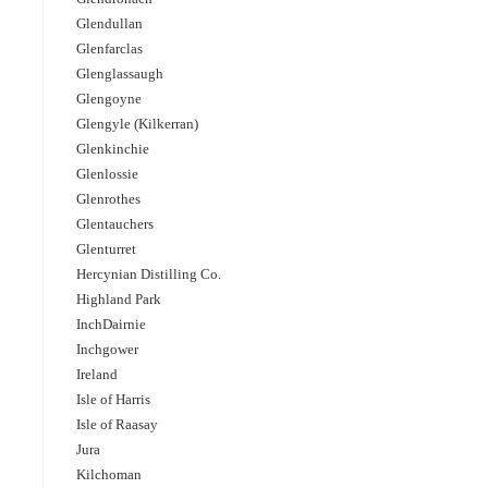
Glendullan
Glenfarclas
Glenglassaugh
Glengoyne
Glengyle (Kilkerran)
Glenkinchie
Glenlossie
Glenrothes
Glentauchers
Glenturret
Hercynian Distilling Co.
Highland Park
InchDairnie
Inchgower
Ireland
Isle of Harris
Isle of Raasay
Jura
Kilchoman