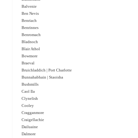
Balvenie
Ben Nevis
Benriach
Benrinnes
Benromach
Bladnoch
Blair Athol
Bowmore
Braeval
Bruichladdich | Port Charlotte
Bunnahabhain | Staoisha
Bushmills
Caol Ila
Clynelish
Cooley
Cragganmore
Craigellachie
Dailuaine
Dalmore​