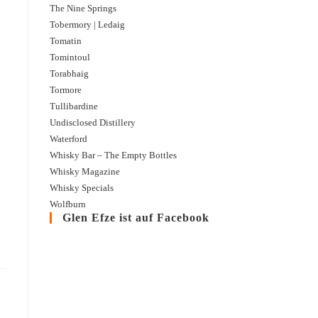
The Nine Springs
Tobermory | Ledaig
Tomatin
Tomintoul
Torabhaig
Tormore
Tullibardine
Undisclosed Distillery
Waterford
Bruichladdich | The Classic Laddie
Whisky Bar – The Empty Bottles
Whisky Magazine
The Classic Laddie - das ist ja irgendwie ein Versprechen. Bruichladdich ist ein
Whiskykrise am Ende des 20. Jahrhunderts, wiederbelebt ab dem ...
Whisky Specials
Wolfburn
Glen Efze ist auf Facebook