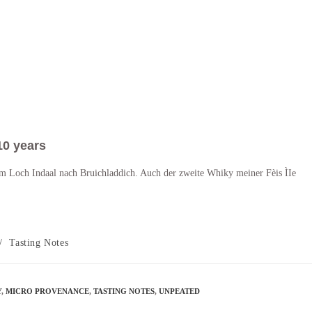
10 years
um Loch Indaal nach Bruichladdich. Auch der zweite Whiky meiner Fèis ÌIe
/
Tasting Notes
Y
,
MICRO PROVENANCE
,
TASTING NOTES
,
UNPEATED