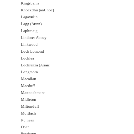
Kingsbarns
Knockdhu (anCnoc)
Lagavulin
Lagg (Arran)
Laphroaig
Lindores Abbey
Linkwood
Loch Lomond
Lochlea
Lochranza (Arran)
Longmorn
Macallan
Macduff
Mannochmore
Midleton
Miltonduff
Mortlach
Nc’nean
Oban
Penderyn