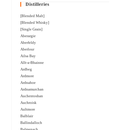
Distilleries
[Blended Malt]
[Blended Whisky]
[Single Grain]
Aberargie
Aberfeldy
Aberlour
Ailsa Bay
Allt-a-Bhainne
Ardbeg
Ardmore
Ardnahoe
Ardnamurchan
Auchentoshan
Auchroisk
Aultmore
Balblair
Ballindalloch
Balmenach