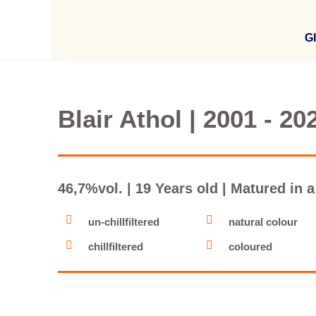
Gl
Blair Athol | 2001 - 20
46,7%vol. | 19 Years old | Matured in 
un-chillfiltered
natural colour
chillfiltered
coloured