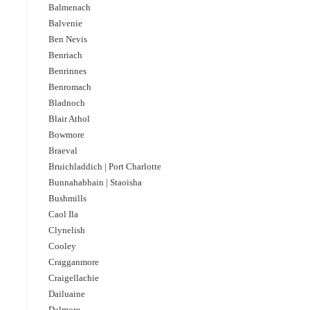
Balmenach
Balvenie
Ben Nevis
Benriach
Benrinnes
Benromach
Bladnoch
Blair Athol
Bowmore
Braeval
Bruichladdich | Port Charlotte
Bunnahabhain | Staoisha
Bushmills
Caol Ila
Clynelish
Cooley
Cragganmore
Craigellachie
Dailuaine
Dalmore​