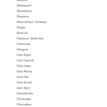
Dalmunach
Dalwhinnie
Deanston
Deutschland | Germany
Dingle
Dornoch
Edradour | Ballechin
Fettercairn
Glasgow
Glen Elgin
Glen Garioch
Glen Grant
Glen Moray
Glen Ord
Glen Scotia
Glen Spey
Glenallachie
Glenburgie
Glencadam