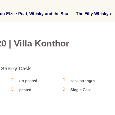
en Efze • Peat, Whisky and the Sea
The Fifty Whiskys
20 | Villa Konthor
a Sherry Cask
un-peated
cask strength
peated
Single Cask