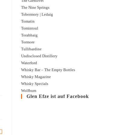
The Glenlivet
The Nine Springs
Tobermory | Ledaig
Tomatin
Tomintoul
Torabhaig
Tormore
Blair Athol | 2010 – 2021 | The Caskhound
Tullibardine
Ein Blair Athol, den The Caskhound Tilo Schnabel schon 2021 abgefüllt hat u
Undisclosed Distillery
ist. Ich mag Blair Athol recht gern und ...
Waterford
Whisky Bar – The Empty Bottles
Whisky Magazine
Whisky Specials
Wolfburn
Glen Efze ist auf Facebook