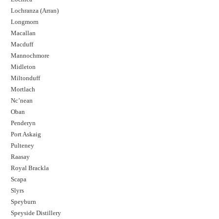
Lochranza (Arran)
Longmorn
Macallan
Macduff
Mannochmore
Midleton
Miltonduff
Mortlach
Nc’nean
Oban
Penderyn
Port Askaig
Pulteney
Raasay
Royal Brackla
Scapa
Slyrs
Speyburn
Speyside Distillery