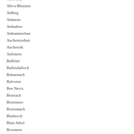
Allt-a-Bhainne
Ardbeg
Ardmore
Ardnahoe
Ardnamurchan
Auchentoshan
Auchroisk
Aultmore
Balblair
Ballindalloch
Balmenach
Balvenie
Ben Nevis
Benriach
Benrinnes
Benromach
Bladnoch
Blair Athol
Bowmore