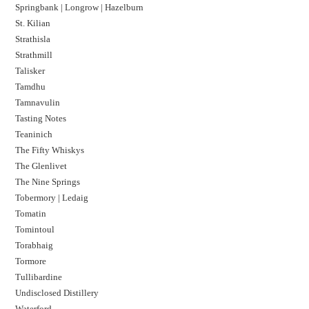
Springbank | Longrow | Hazelburn
St. Kilian
Strathisla
Strathmill
Talisker
Tamdhu
Tamnavulin
Tasting Notes
Teaninich
The Fifty Whiskys
The Glenlivet
The Nine Springs
Tobermory | Ledaig
Tomatin
Tomintoul
Torabhaig
Tormore
Tullibardine
Undisclosed Distillery
Waterford