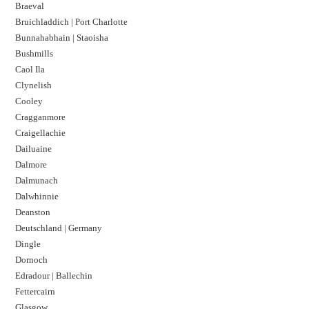
Braeval
Bruichladdich | Port Charlotte
Bunnahabhain | Staoisha
Bushmills
Caol Ila
Clynelish
Cooley
Cragganmore
Craigellachie
Dailuaine
Dalmore​
Dalmunach
Dalwhinnie
Deanston
Deutschland | Germany
Dingle
Dornoch
Edradour | Ballechin
Fettercairn
Glasgow