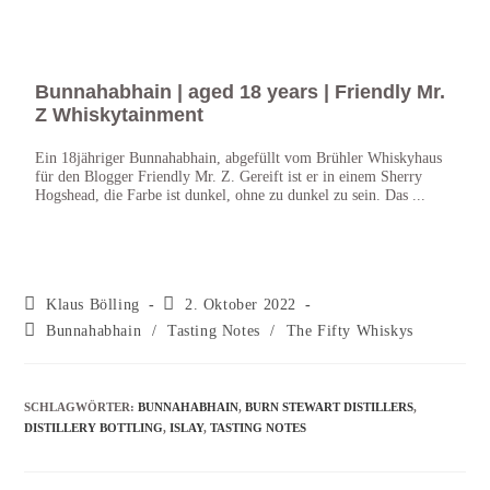
Bunnahabhain | aged 18 years | Friendly Mr.
Bun
Z Whiskytainment
Str
Ein 18jähriger Bunnahabhain, abgefüllt vom Brühler Whiskyhaus
Islay
für den Blogger Friendly Mr. Z. Gereift ist er in einem Sherry
Ausna
Hogshead, die Farbe ist dunkel, ohne zu dunkel zu sein. Das ...
unpea
rauch
Klaus Bölling
2. Oktober 2022
Bunnahabhain
/
Tasting Notes
/
The Fifty Whiskys
SCHLAGWÖRTER
:
BUNNAHABHAIN
,
BURN STEWART DISTILLERS
,
DISTILLERY BOTTLING
,
ISLAY
,
TASTING NOTES