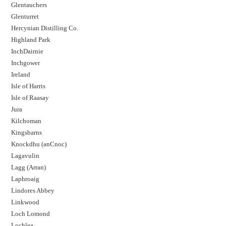
Glentauchers
Glenturret
Hercynian Distilling Co.
Highland Park
InchDairnie
Inchgower
Ireland
Isle of Harris
Isle of Raasay
Jura
Kilchoman
Kingsbarns
Knockdhu (anCnoc)
Lagavulin
Lagg (Arran)
Laphroaig
Lindores Abbey
Linkwood
Loch Lomond
Lochlea