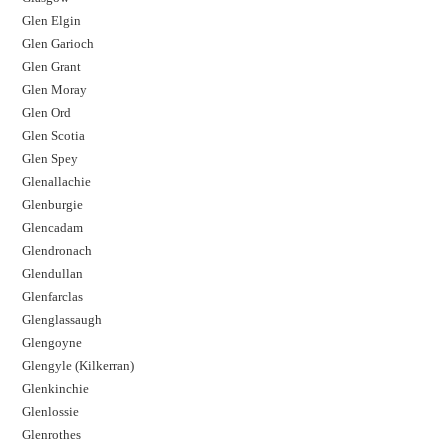
Glen Elgin
Glen Garioch
Glen Grant
Glen Moray
Glen Ord
Glen Scotia
Glen Spey
Glenallachie
Glenburgie
Glencadam
Glendronach
Glendullan
Glenfarclas
Glenglassaugh
Glengoyne
Glengyle (Kilkerran)
Glenkinchie
Glenlossie
Glenrothes