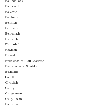
Ballindalloch
Balmenach
Balvenie
Ben Nevis
Benriach
Benrinnes
Benromach
Bladnoch
Blair Athol
Bowmore
Braeval
Bruichladdich | Port Charlotte
Bunnahabhain | Staoisha
Bushmills
Caol Ila
Clynelish
Cooley
Cragganmore
Craigellachie
Dailuaine