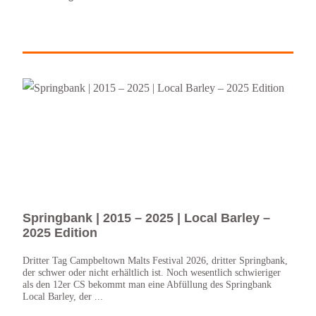
Springbank | 2015 – 2025 | Local Barley –
Spr
2025 Edition
– B
Dritter Tag Campbeltown Malts Festival 2026, dritter Springbank,
Zweit
der schwer oder nicht erhältlich ist. Noch wesentlich schwieriger
Sprin
als den 12er CS bekommt man eine Abfüllung des Springbank
Cask 
Local Barley, der ...
Whisk