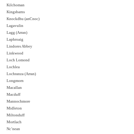
Kilchoman
Kingsbarns
Knockdhu (anCnoc)
Lagavulin
Lagg (Arran)
Laphroaig
Lindores Abbey
Linkwood
Loch Lomond
Lochlea
Lochranza (Arran)
Longmorn
Macallan
Macduff
Mannochmore
Midleton
Miltonduff
Mortlach
Nc’nean