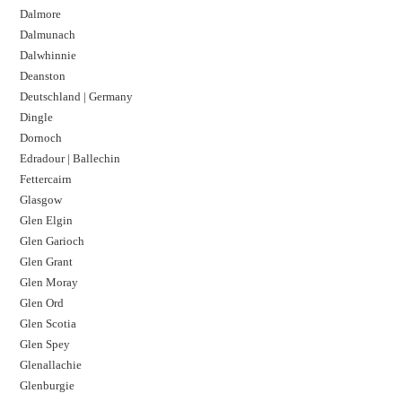
Dalmore​
Dalmunach
Dalwhinnie
Deanston
Deutschland | Germany
Dingle
Dornoch
Edradour | Ballechin
Fettercairn
Glasgow
Glen Elgin
Glen Garioch
Glen Grant
Glen Moray
Glen Ord
Glen Scotia
Glen Spey
Glenallachie
Glenburgie