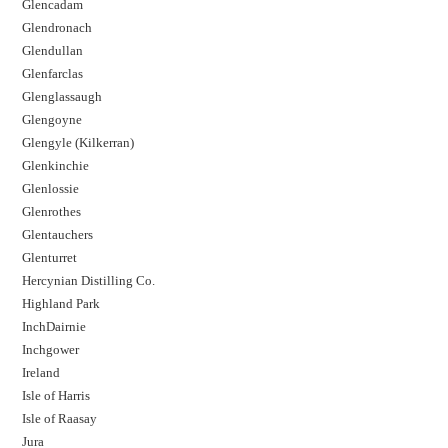
Glencadam
Glendronach
Glendullan
Glenfarclas
Glenglassaugh
Glengoyne
Glengyle (Kilkerran)
Glenkinchie
Glenlossie
Glenrothes
Glentauchers
Glenturret
Hercynian Distilling Co.
Highland Park
InchDairnie
Inchgower
Ireland
Isle of Harris
Isle of Raasay
Jura