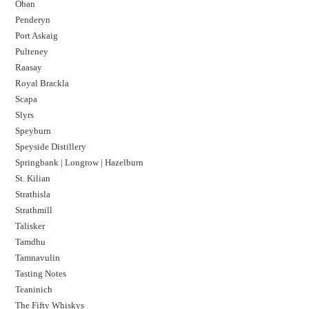
Oban
Penderyn
Port Askaig
Pulteney
Raasay
Royal Brackla
Scapa
Slyrs
Speyburn
Speyside Distillery
Springbank | Longrow | Hazelburn
St. Kilian
Strathisla
Strathmill
Talisker
Tamdhu
Tamnavulin
Tasting Notes
Teaninich
The Fifty Whiskys