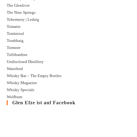
The Glenlivet
The Nine Springs
Tobermory | Ledaig
Tomatin
Tomintoul
Torabhaig
Tormore
Tullibardine
Undisclosed Distillery
Waterford
Whisky Bar – The Empty Bottles
Whisky Magazine
Whisky Specials
Wolfburn
Glen Efze ist auf Facebook