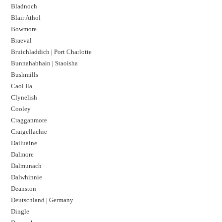
Bladnoch
Blair Athol
Bowmore
Braeval
Bruichladdich | Port Charlotte
Bunnahabhain | Staoisha
Bushmills
Caol Ila
Clynelish
Cooley
Cragganmore
Craigellachie
Dailuaine
Dalmore​
Dalmunach
Dalwhinnie
Deanston
Deutschland | Germany
Dingle