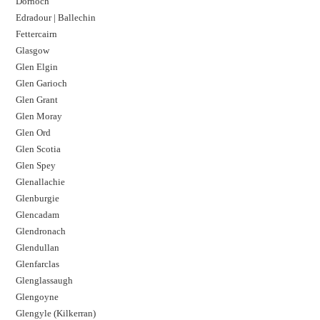
Dornoch
Edradour | Ballechin
Fettercairn
Glasgow
Glen Elgin
Glen Garioch
Glen Grant
Glen Moray
Glen Ord
Glen Scotia
Glen Spey
Glenallachie
Glenburgie
Glencadam
Glendronach
Glendullan
Glenfarclas
Glenglassaugh
Glengoyne
Glengyle (Kilkerran)