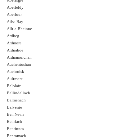
Aberargie
Aberfeldy
Aberlour
Ailsa Bay
Allt-a-Bhainne
Ardbeg
Ardmore
Ardnahoe
Ardnamurchan
Auchentoshan
Auchroisk
Aultmore
Balblair
Ballindalloch
Balmenach
Balvenie
Ben Nevis
Benriach
Benrinnes
Benromach