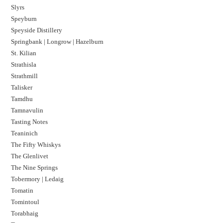
Slyrs
Speyburn
Speyside Distillery
Springbank | Longrow | Hazelburn
St. Kilian
Strathisla
Strathmill
Talisker
Tamdhu
Tamnavulin
Tasting Notes
Teaninich
The Fifty Whiskys
The Glenlivet
The Nine Springs
Tobermory | Ledaig
Tomatin
Tomintoul
Torabhaig