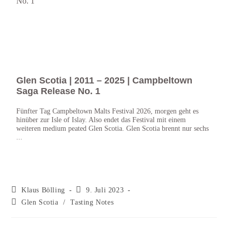
Glen Scotia | 2011 – 2025 | Campbeltown
Gle
Saga Release No. 1
Mal
Fünfter Tag Campbeltown Malts Festival 2026, morgen geht es
Viert
hinüber zur Isle of Islay. Also endet das Festival mit einem
die a
weiteren medium peated Glen Scotia. Glen Scotia brennt nur sechs
Jahr 
...
Klaus Bölling
9. Juli 2023
Glen Scotia
/
Tasting Notes