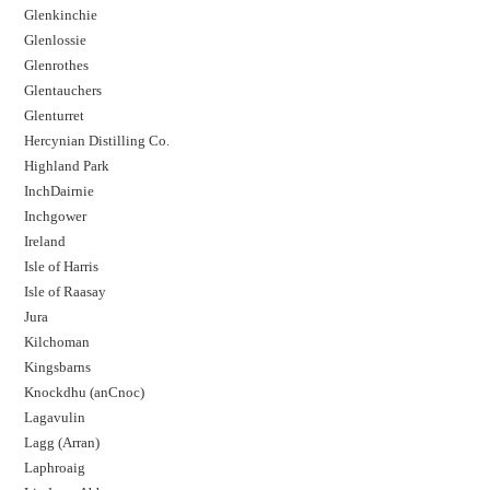
Glenkinchie
Glenlossie
Glenrothes
Glentauchers
Glenturret
Hercynian Distilling Co.
Highland Park
InchDairnie
Inchgower
Ireland
Isle of Harris
Isle of Raasay
Jura
Kilchoman
Kingsbarns
Knockdhu (anCnoc)
Lagavulin
Lagg (Arran)
Laphroaig