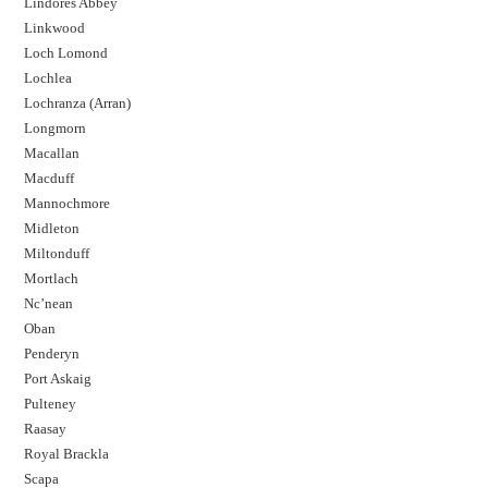
Lindores Abbey
Linkwood
Loch Lomond
Lochlea
Lochranza (Arran)
Longmorn
Macallan
Macduff
Mannochmore
Midleton
Miltonduff
Mortlach
Nc’nean
Oban
Penderyn
Port Askaig
Pulteney
Raasay
Royal Brackla
Scapa