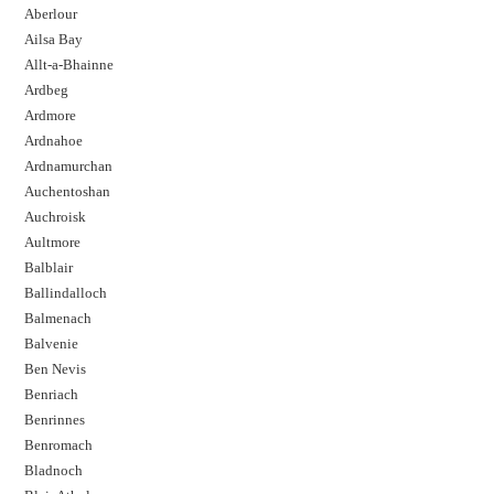
Aberlour
Ailsa Bay
Allt-a-Bhainne
Ardbeg
Ardmore
Ardnahoe
Ardnamurchan
Auchentoshan
Auchroisk
Aultmore
Balblair
Ballindalloch
Balmenach
Balvenie
Ben Nevis
Benriach
Benrinnes
Benromach
Bladnoch