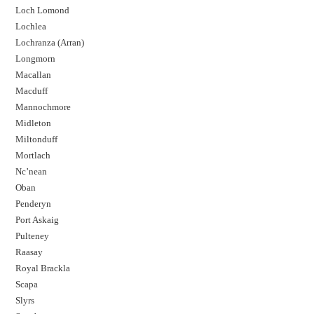
Loch Lomond
Lochlea
Lochranza (Arran)
Longmorn
Macallan
Macduff
Mannochmore
Midleton
Miltonduff
Mortlach
Nc’nean
Oban
Penderyn
Port Askaig
Pulteney
Raasay
Royal Brackla
Scapa
Slyrs