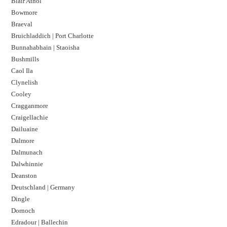
Blair Athol
Bowmore
Braeval
Bruichladdich | Port Charlotte
Bunnahabhain | Staoisha
Bushmills
Caol Ila
Clynelish
Cooley
Cragganmore
Craigellachie
Dailuaine
Dalmore​
Dalmunach
Dalwhinnie
Deanston
Deutschland | Germany
Dingle
Dornoch
Edradour | Ballechin