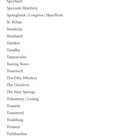
Speyburn
Speyside Distillery
Springbank | Longrow | Hazelburn
St. Kilian
Strathisla
Strathmill
Talisker
Tamdhu
Tamnavulin
Tasting Notes
Teaninich
The Fifty Whiskys
The Glenlivet
The Nine Springs
Tobermory | Ledaig
Tomatin
Tomintoul
Torabhaig
Tormore
Tullibardine