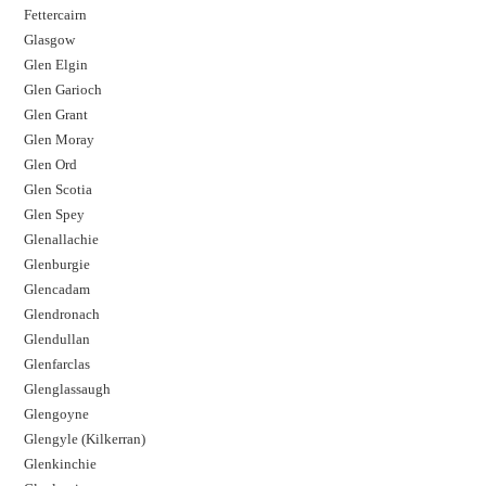
Fettercairn
Glasgow
Glen Elgin
Glen Garioch
Glen Grant
Glen Moray
Glen Ord
Glen Scotia
Glen Spey
Glenallachie
Glenburgie
Glencadam
Glendronach
Glendullan
Glenfarclas
Glenglassaugh
Glengoyne
Glengyle (Kilkerran)
Glenkinchie