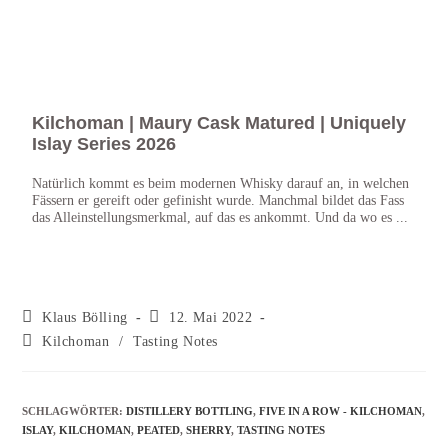
Kilchoman | Maury Cask Matured | Uniquely
Kil
Islay Series 2026
Kilch
abgef
Natürlich kommt es beim modernen Whisky darauf an, in welchen
Casks
Fässern er gereift oder gefinisht wurde. Manchmal bildet das Fass
das Alleinstellungsmerkmal, auf das es ankommt. Und da wo es ...
Klaus Bölling
12. Mai 2022
Kilchoman
/
Tasting Notes
SCHLAGWÖRTER
:
DISTILLERY BOTTLING
,
FIVE IN A ROW - KILCHOMAN
,
ISLAY
,
KILCHOMAN
,
PEATED
,
SHERRY
,
TASTING NOTES