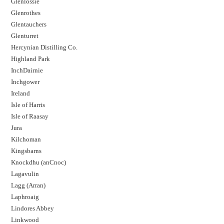
Glenlossie
Glenrothes
Glentauchers
Glenturret
Hercynian Distilling Co.
Highland Park
InchDairnie
Inchgower
Ireland
Isle of Harris
Isle of Raasay
Jura
Kilchoman
Kingsbarns
Knockdhu (anCnoc)
Lagavulin
Lagg (Arran)
Laphroaig
Lindores Abbey
Linkwood