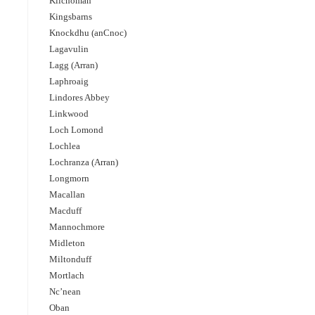
Kilchoman
Kingsbarns
Knockdhu (anCnoc)
Lagavulin
Lagg (Arran)
Laphroaig
Lindores Abbey
Linkwood
Loch Lomond
Lochlea
Lochranza (Arran)
Longmorn
Macallan
Macduff
Mannochmore
Midleton
Miltonduff
Mortlach
Nc’nean
Oban