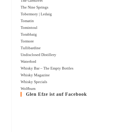
The Glenlivet
The Nine Springs
Tobermory | Ledaig
Tomatin
Tomintoul
Torabhaig
Tormore
Tullibardine
Undisclosed Distillery
Waterford
Whisky Bar – The Empty Bottles
Whisky Magazine
Whisky Specials
Wolfburn
Glen Efze ist auf Facebook