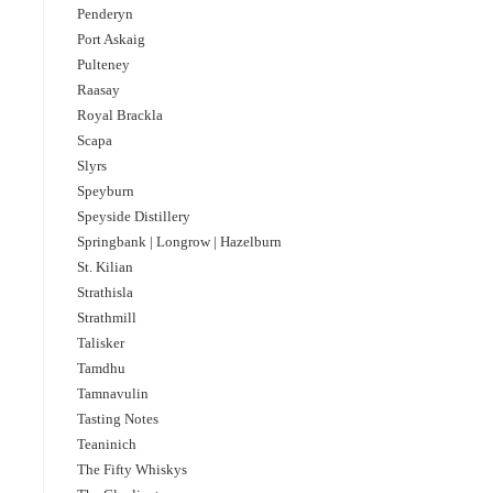
Penderyn
Port Askaig
Pulteney
Raasay
Royal Brackla
Scapa
Slyrs
Speyburn
Speyside Distillery
Springbank | Longrow | Hazelburn
St. Kilian
Strathisla
Strathmill
Talisker
Tamdhu
Tamnavulin
Tasting Notes
Teaninich
The Fifty Whiskys