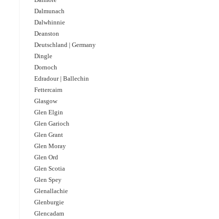
Dalmunach
Dalwhinnie
Deanston
Deutschland | Germany
Dingle
Dornoch
Edradour | Ballechin
Fettercairn
Glasgow
Glen Elgin
Glen Garioch
Glen Grant
Glen Moray
Glen Ord
Glen Scotia
Glen Spey
Glenallachie
Glenburgie
Glencadam