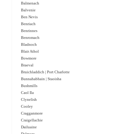
Balmenach
Balvenie
Ben Nevis
Benriach
Benrinnes
Benromach
Bladnoch
Blair Athol
Bowmore
Braeval
Bruichladdich | Port Charlotte
Bunnahabhain | Staoisha
Bushmills
Caol Ila
Clynelish
Cooley
Cragganmore
Craigellachie
Dailuaine
Dalmore​