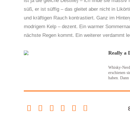
ist ja die gleiche Destille) – ich finde sie massiv
süß, er ist süffig – das gleitet aber nicht in Lik
und kräftigen Rauch kontrastiert. Ganz im Hint
modrigem Kelp – dezent. Ein warmer Sommernachm
nächste Regen kommt. Ein weiterer verdammt le
Really a 
Whisky-Nerds
erschienen s
haben. Dann 