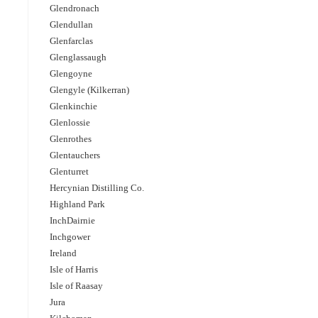
Glendronach
Glendullan
Glenfarclas
Glenglassaugh
Glengoyne
Glengyle (Kilkerran)
Glenkinchie
Glenlossie
Glenrothes
Glentauchers
Glenturret
Hercynian Distilling Co.
Highland Park
InchDairnie
Inchgower
Ireland
Isle of Harris
Isle of Raasay
Jura