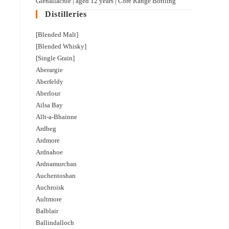
Glenallachie | aged 12 years | Core Range Bottling
Distilleries
[Blended Malt]
[Blended Whisky]
[Single Grain]
Aberargie
Aberfeldy
Aberlour
Ailsa Bay
Allt-a-Bhainne
Ardbeg
Ardmore
Ardnahoe
Ardnamurchan
Auchentoshan
Auchroisk
Aultmore
Balblair
Ballindalloch