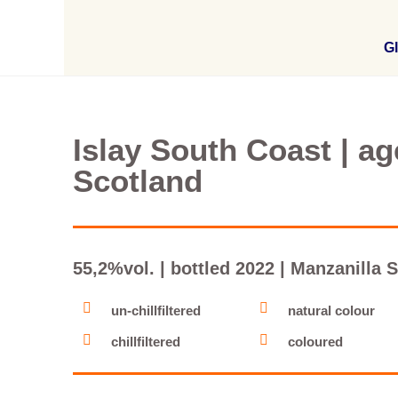
Gl
Islay South Coast | ag
Scotland
55,2%vol. | bottled 2022 | Manzanilla S
un-chillfiltered
natural colour
chillfiltered
coloured