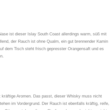
Nase ist dieser Islay South
C
oast allerdings warm, süß mit
llend,
d
er Rauch ist ohne Qualm, ein gut brennender Kamin
f dem Tisch steht frisch gepresster Orangensaft und es
en.
gt kräftige Aromen. Das passt, dieser Whisky muss nicht
ehen im Vordergrund. Der Rauch ist ebenfalls kräftig, reife,