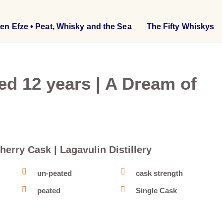
en Efze • Peat, Whisky and the Sea
The Fifty Whiskys
ed 12 years | A Dream of
herry Cask | Lagavulin Distillery
un-peated
cask strength
peated
Single Cask