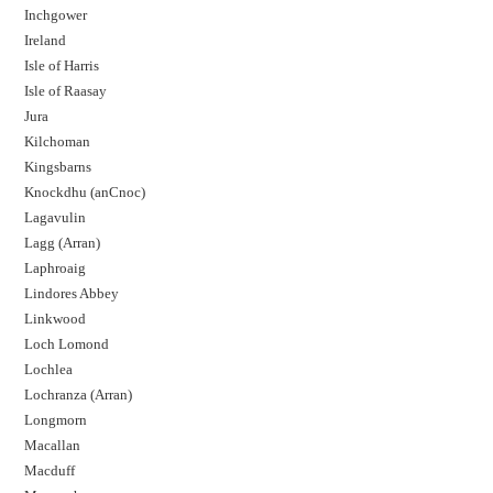
Inchgower
Ireland
Isle of Harris
Isle of Raasay
Jura
Kilchoman
Kingsbarns
Knockdhu (anCnoc)
Lagavulin
Lagg (Arran)
Laphroaig
Lindores Abbey
Linkwood
Loch Lomond
Lochlea
Lochranza (Arran)
Longmorn
Macallan
Macduff