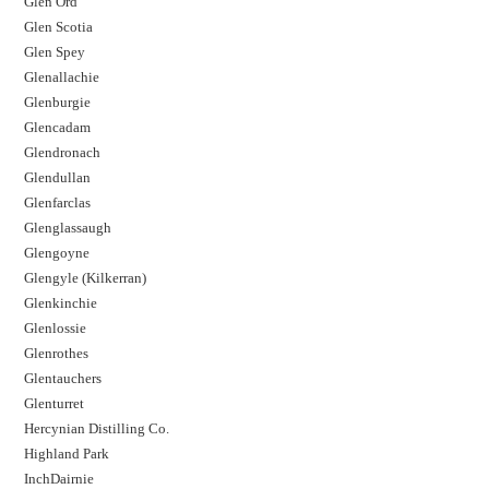
Glen Ord
Glen Scotia
Glen Spey
Glenallachie
Glenburgie
Glencadam
Glendronach
Glendullan
Glenfarclas
Glenglassaugh
Glengoyne
Glengyle (Kilkerran)
Glenkinchie
Glenlossie
Glenrothes
Glentauchers
Glenturret
Hercynian Distilling Co.
Highland Park
InchDairnie