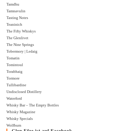
Tamdhu
Tamnavulin
Tasting Notes
Teaninich
The Fifty Whiskys
The Glenlivet
The Nine Springs
Tobermory | Ledaig
Tomatin
Tomintoul
Torabhaig
Tormore
Tullibardine
Undisclosed Distillery
Waterford
Whisky Bar – The Empty Bottles
Whisky Magazine
Whisky Specials
Wolfburn
Glen Efze ist auf Facebook