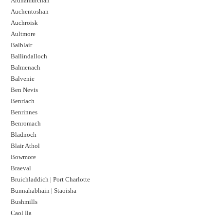
Ardnamurchan
Auchentoshan
Auchroisk
Aultmore
Balblair
Ballindalloch
Balmenach
Balvenie
Ben Nevis
Benriach
Benrinnes
Benromach
Bladnoch
Blair Athol
Bowmore
Braeval
Bruichladdich | Port Charlotte
Bunnahabhain | Staoisha
Bushmills
Caol Ila