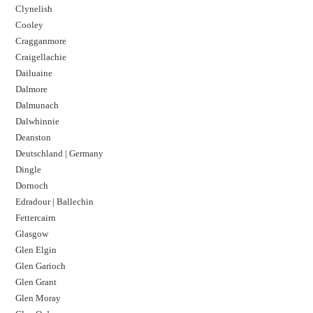
Clynelish
Cooley
Cragganmore
Craigellachie
Dailuaine
Dalmore​
Dalmunach
Dalwhinnie
Deanston
Deutschland | Germany
Dingle
Dornoch
Edradour | Ballechin
Fettercairn
Glasgow
Glen Elgin
Glen Garioch
Glen Grant
Glen Moray