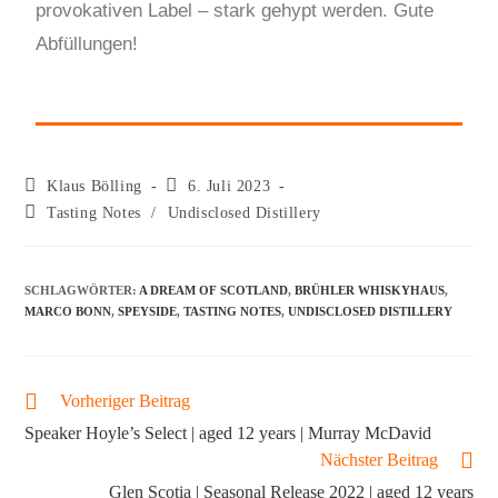
provokativen Label – stark gehypt werden. Gute
Abfüllungen!
Klaus Bölling
6. Juli 2023
Tasting Notes
/
Undisclosed Distillery
SCHLAGWÖRTER
:
A DREAM OF SCOTLAND
,
BRÜHLER WHISKYHAUS
,
MARCO BONN
,
SPEYSIDE
,
TASTING NOTES
,
UNDISCLOSED DISTILLERY
Vorheriger Beitrag
Speaker Hoyle’s Select | aged 12 years | Murray McDavid
Nächster Beitrag
Glen Scotia | Seasonal Release 2022 | aged 12 years