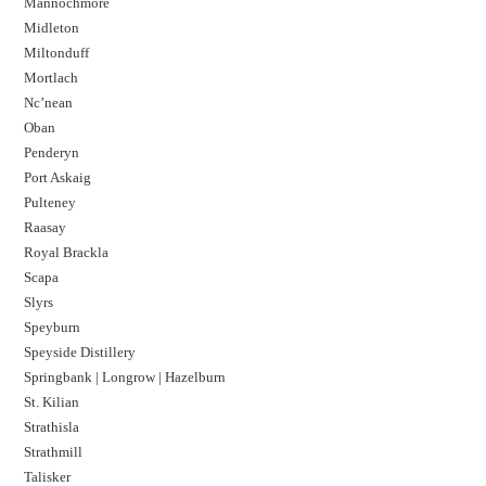
Mannochmore
Midleton
Miltonduff
Mortlach
Nc’nean
Oban
Penderyn
Port Askaig
Pulteney
Raasay
Royal Brackla
Scapa
Slyrs
Speyburn
Speyside Distillery
Springbank | Longrow | Hazelburn
St. Kilian
Strathisla
Strathmill
Talisker